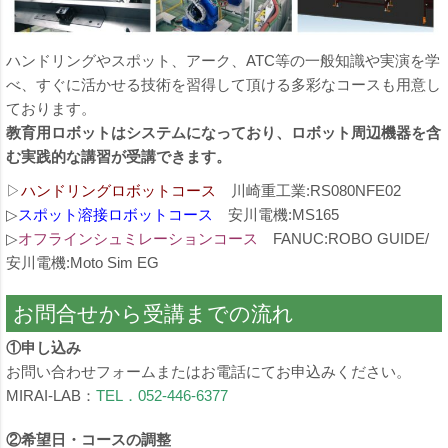
ハンドリングやスポット、アーク、ATC等の一般知識や実演を学
べ、すぐに活かせる技術を習得して頂ける多彩なコースも用意し
ております。
教育用ロボットはシステムになっており、ロボット周辺機器を含
む実践的な講習が受講できます。
▷
ハンドリングロボットコース
川崎重工業:RS080NFE02
▷
スポット溶接ロボットコース
安川電機:MS165
▷
オフラインシュミレーションコース
FANUC:ROBO GUIDE/
安川電機:Moto Sim EG
お問合せから受講までの流れ
①申し込み
お問い合わせフォームまたはお電話にてお申込みください。
MIRAI-LAB：
TEL．052-446-6377
②希望日・コースの調整