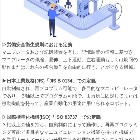
▷労働安全衛生規則における定義
マニプレータおよび記憶装置を有し、記憶装置の情報に基づき、
マニプレータの伸縮、屈伸、上下運動、左右運動もしくは旋回の
動作またはこれらの複合動作を自由的に行うことができる機械。
▶日本工業規格(JIS)「JIS B 0134」での定義
自動制御され、再プロブラム可能で、多目的なマニュピュレータ
であり、３軸以上でプログラム可能で、１カ所に固定してまたは
移動機能を持って、産業自動化の用途に用いられるロボット。
▷国際標準化機構(ISO)「ISO 83737」での定義
３軸以上の軸を持ち、自動制御によって動作し、再再プログラミ
ング可能で多目的なマニュピュレーション機能を持った機械で、
産業用オートメーション分野では移動機能を持つものと持たない