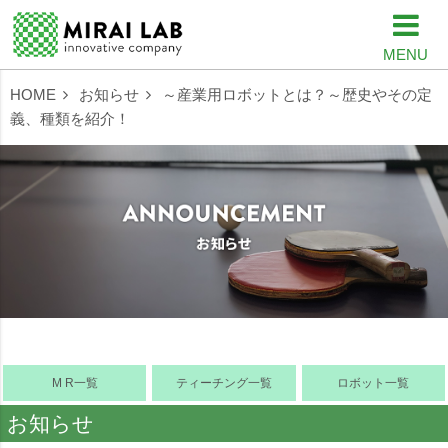
MENU
HOME
お知らせ
～産業用ロボットとは？～歴史やその定
義、種類を紹介！
M R一覧
ティーチング一覧
ロボット一覧
お知らせ