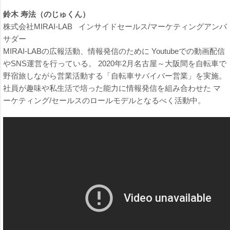
鈴木 寿法（のじゅくん）
株式会社MIRAI-LAB インサイドセールス/マーケティングアンバ
サダー
MIRAI-LABの広報活動、情報発信のために Youtubeでの動画配信
やSNS運営を行っている。 2020年2月名古屋～大阪間を自転車で
野宿旅しながら営業活動する「自転車サバイバー営業」を実施。
社員が趣味や私生活で培った能力に情報発信を組み合わせた マ
ーケティング/セールスのロールモデルとなるべく活動中。