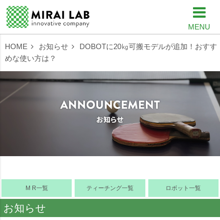
MENU
HOME
お知らせ
DOBOTに20㎏可搬モデルが追加！おすす
めな使い方は？
M R一覧
ティーチング一覧
ロボット一覧
お知らせ