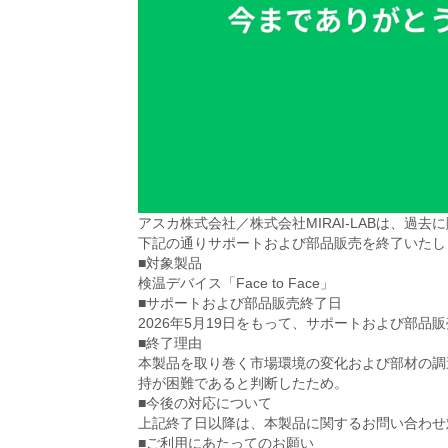
アスカ株式会社／株式会社MIRAI-LABは、過去に
下記の通りサポートおよび部品販売を終了いたし
■対象製品
検温デバイス「Face to Face」
■サポートおよび部品販売終了日
2026年5月19日をもって、サポートおよび部品
■終了理由
本製品を取り巻く市場環境の変化および部材の調
持が困難であると判断したため。
■今後の対応について
上記終了日以降は、本製品に関するお問い合わせ
■ご利用にあたってのお願い