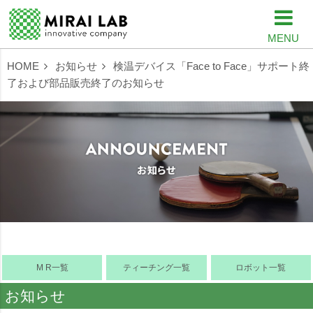
MENU
HOME
お知らせ
検温デバイス「Face to Face」サポート終
了および部品販売終了のお知らせ
M R一覧
ティーチング一覧
ロボット一覧
お知らせ