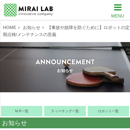
MENU
HOME
お知らせ
【事故や故障を防ぐために】ロボットの定
期点検/メンテナンスの意義
M R一覧
ティーチング一覧
ロボット一覧
お知らせ