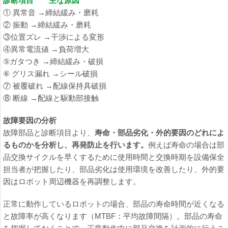
診断項目 主な原因
① 異常音 →締結緩み・磨耗
② 振動 →締結緩み・磨耗
③位置ズレ →干渉による変形
④異常電流値 →負荷増大
⑤ガタつき →締結緩み・破損
⑥ グリス漏れ →シール破損
⑦ 被覆破れ →配線保持具破損
⑧ 断線 →配線と駆動部接触
故障要因の分析
故障部品と診断項目より、
寿命・部品劣化・外的要因のどれによ
るものかを分析し、再発防止を行います。
例えば寿命の場合は部
品交換サイクルを早くするために使用時間と交換時期を設備保全
担当者が把握したり、部品劣化は使用環境を改善したり、外的要
因はロボット周辺機器を再調整します。
正常に動作しているロボットの場合、部品の寿命時間が近くなる
と故障率が高くなります（MTBF：平均故障間隔）。部品の寿命